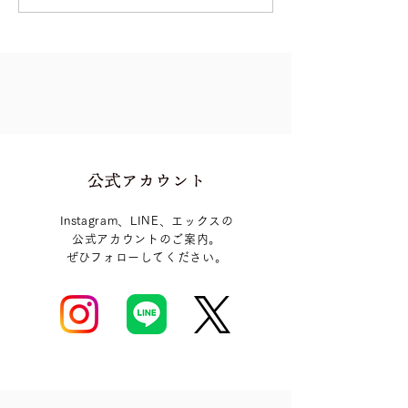
「omamolink」が進化し
変える／「看護
ました！
2025」にomamo
展！
Instagram、LINE、エックスの
公式アカウントのご案内。
​ぜひフォローしてください。