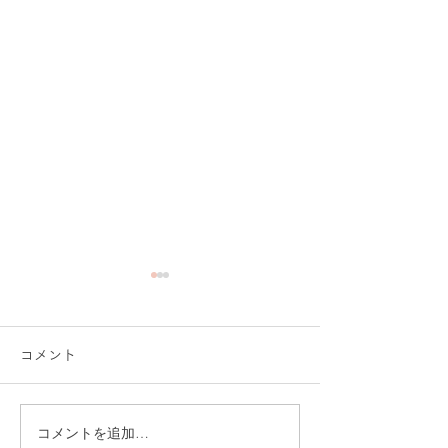
コメント
コメントを追加…
皆さまからのお声で
＼看護現場の“安