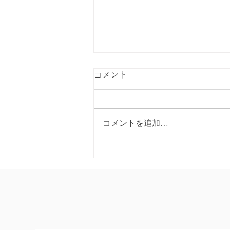
コメント
コメントを追加…
「持ってる？omamolink」PV
第二弾公開！