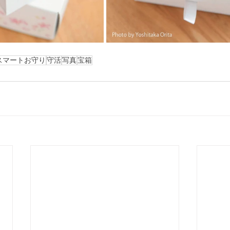
スマートお守り
守活
写真
宝箱