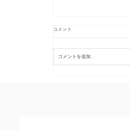
コメント
コメントを追加…
【第30回日本在宅ケア学会学
術集会】訪問看護・介護の安
全を守る！学会発表で注目の
IoTカスハラ対策
「omamolink」