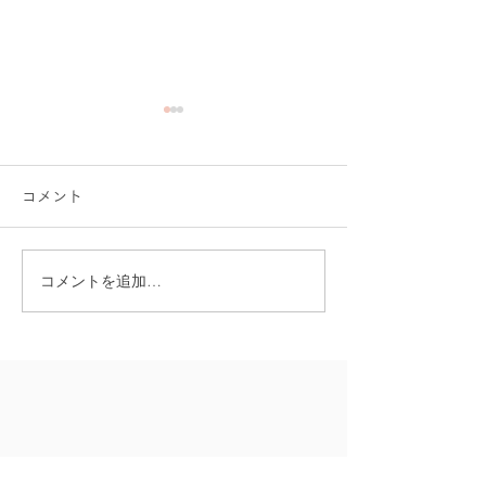
コメント
コメントを追加…
皆さまからのお声で
＼看護現場の“安
「omamolink」が進化し
変える／「看護
ました！
2025」にomamo
展！