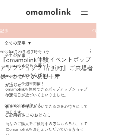
記事
全ての記事
2022年6月23日
読了時間: 1分
全ての記事
『omamolink体験イベントポップ
omamolinkのある暮らし
アップショップ in 浜町』ご来場者
omamolinkのうらばなし
様へささやかなお土産
いよいよ今週末開催！
お知らせ
omamolinkを体験できるポップアップショップ
守活
の開催日が近づいてまいりました。
omamolinkの使い方
私たちも皆様にお会いできるのを心待ちにして
おります。
ご愛用者さまのおはなし
商品のご購入をご検討中の方はもちろん、すで
にomamolinkをお迎えいただいている方もぜ