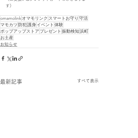
す）
omamolink
オマモリンク
スマートお守り
守活
マモカツ
防犯
護身
イベント
体験
ポップアップストア
プレゼント
振動検知
浜町
お土産
お知らせ
すべて表示
最新記事