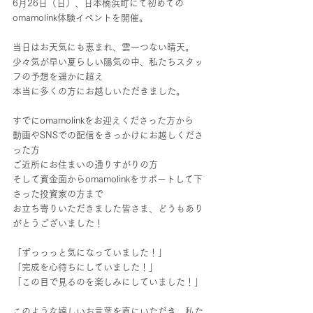
6月26日（日）、日本橋浜町にて初めての
omamolink体験イベントを開催。
当日はお天気にも恵まれ、雲一つない晴天。
少々気が早い夏らしい陽気の中、私たちスタッ
フの予想を遥かに超え
本当に多くの方にお越しいただきました。
すでにomamolinkをお迎えくださった方から
動画やSNSでの配信をきっかけにお越しくださ
った方
ご近所にお住まいの通りすがりの方
そして資金面からomamolinkをサポートして下
さった投資家の方まで
お立ち寄りいただきました皆さま、どうもあり
がとうございました！
「ずっっっと気になっていました！」
「完成を心待ちにしていました！」
「この目で見るのを楽しみにしていました！」
このような嬉しいお言葉を直にいただき、私た