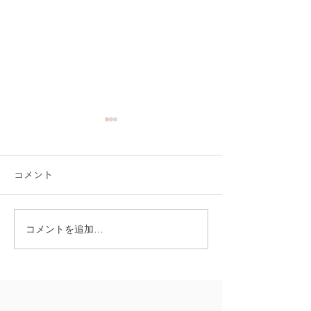
コメント
コメントを追加…
皆さまからのお声で
＼看護現場の“安
「omamolink」が進化し
変える／「看護
ました！
2025」にomamo
展！